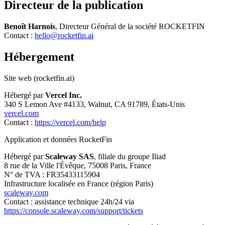
Directeur de la publication
Benoît Harnois
, Directeur Général de la société ROCKETFIN
Contact :
hello@rocketfin.ai
Hébergement
Site web (rocketfin.ai)
Hébergé par
Vercel Inc.
340 S Lemon Ave #4133, Walnut, CA 91789, États-Unis
vercel.com
Contact :
https://vercel.com/help
Application et données RocketFin
Hébergé par
Scaleway SAS
, filiale du groupe Iliad
8 rue de la Ville l'Évêque, 75008 Paris, France
N° de TVA : FR35433115904
Infrastructure localisée en France (région Paris)
scaleway.com
Contact : assistance technique 24h/24 via
https://console.scaleway.com/support/tickets